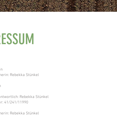
RESSUM
in
nerin: Rebekka Stünkel
m
rantwortlich: Rebekka Stünkel
r: 41/241/11990
nerin: Rebekka Stünkel