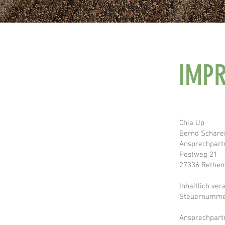
IMP
Chia Up
Bernd Schare
Ansprechpart
Postweg 21
27336 Rethe
Inhaltlich ve
Steuernumme
Ansprechpart