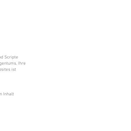
nd Scripte
gentums. Ihre
ites ist
n Inhalt